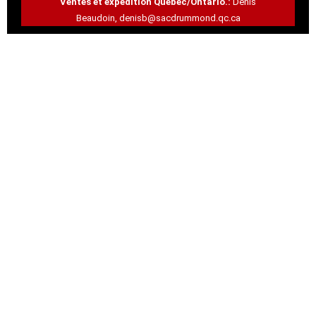
Ventes et expédition Québec/Ontario.:
Denis
Beaudoin,
denisb@sacdrummond.qc.ca
CARRIÈRE
Notre équipe dynamique est
toujours à la recherche de
nouveaux membres. Si vous avez