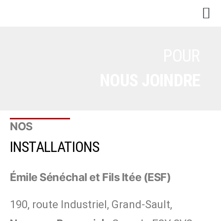
SAC DRUMMOND INC
DEMAND
POUR
NOUS JOINDRE
NOS
INSTALLATIONS
Émile Sénéchal et Fils ltée (ESF)
190, route Industriel, Grand-Sault,