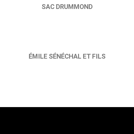
SAC DRUMMOND
reception@sacdrummond.qc.ca
ÉMILE SÉNÉCHAL ET FILS
info@esfgroup.com